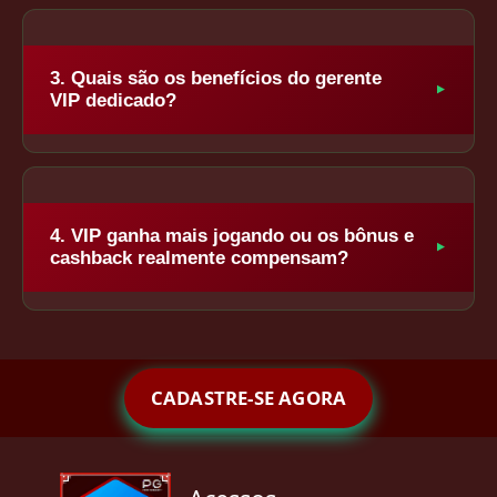
Sim, é possível perder o nível VIP, mas o
programa possui uma proteção de três meses
3. Quais são os benefícios do gerente
que impede rebaixamentos imediatos. O
VIP dedicado?
sistema recalcula automaticamente o status
com base nas apostas dos últimos 30 dias e, se
o jogador ficar abaixo do volume necessário, o
O gerente VIP dedicado — disponível a partir
primeiro mês é considerado um período de
do nível Ouro — oferece um atendimento
4. VIP ganha mais jogando ou os bônus e
graça onde o nível é mantido. Se no segundo
personalizado que transforma a experiência
cashback realmente compensam?
mês o volume continuar baixo, o status ainda
do jogador. Ele mantém contato direto via
permanece. Somente no terceiro mês o
WhatsApp ou Telegram e responde
sistema envia um aviso informando que, caso
geralmente em menos de cinco minutos,
Apesar de ser impossível garantir ganhos, o
a atividade não aumente, poderá ocorrer um
pronto para resolver qualquer problema com
programa VIP QRBET reduz significativamente
CADASTRE-SE AGORA
rebaixamento. No quarto mês consecutivo
agilidade muito superior ao suporte
perdas e oferece vantagem real graças ao
abaixo do requisito, o jogador desce apenas
tradicional. Esse gerente facilita liberações de
cashback, bônus personalizados e giros grátis.
um nível, nunca mais de um de uma vez. Por
saques urgentes, aprova limites maiores de
Um membro Ouro que aposta R$ 120.000 em