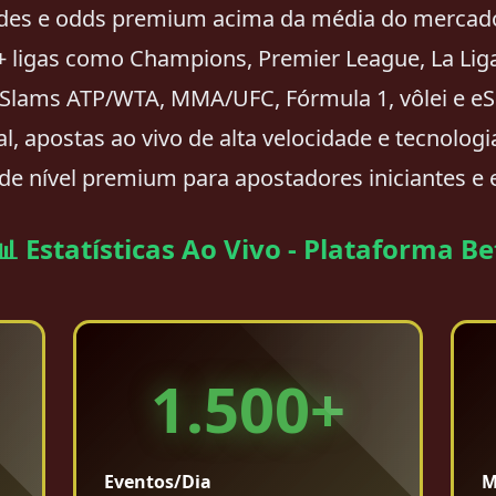
ades e odds premium acima da média do mercado
50+ ligas como Champions, Premier League, La L
lams ATP/WTA, MMA/UFC, Fórmula 1, vôlei e eS
al, apostas ao vivo de alta velocidade e tecnolog
de nível premium para apostadores iniciantes e 
📊 Estatísticas Ao Vivo - Plataforma Be
1.500+
Eventos/Dia
M