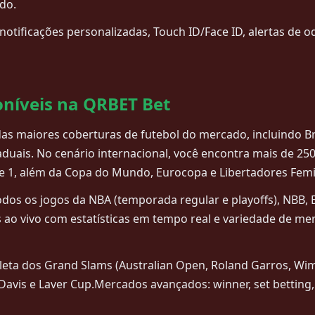
do.
 notificações personalizadas, Touch ID/Face ID, alertas 
níveis na QRBET Bet
s maiores coberturas de futebol do mercado, incluindo Bras
aduais. No cenário internacional, você encontra mais de 
igue 1, além da Copa do Mundo, Eurocopa e Libertadores Femi
dos os jogos da NBA (temporada regular e playoffs), NBB,
ao vivo com estatísticas em tempo real e variedade de merc
ta dos Grand Slams (Australian Open, Roland Garros, Wim
 Davis e Laver Cup.Mercados avançados: winner, set betting