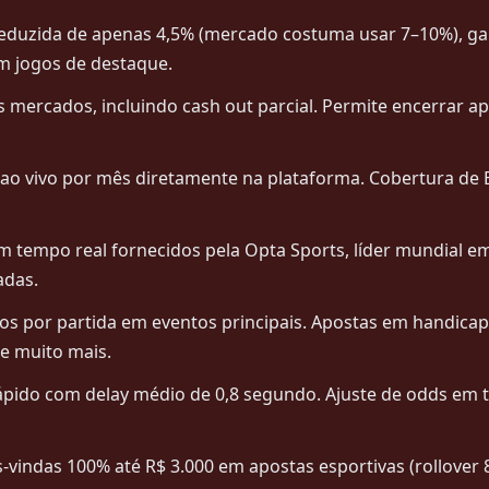
uzida de apenas 4,5% (mercado costuma usar 7–10%), gar
m jogos de destaque.
mercados, incluindo cash out parcial. Permite encerrar ap
 ao vivo por mês diretamente na plataforma. Cobertura de
 tempo real fornecidos pela Opta Sports, líder mundial em 
adas.
s por partida em eventos principais. Apostas em handicap 
l e muito mais.
rápido com delay médio de 0,8 segundo. Ajuste de odds em
vindas 100% até R$ 3.000 em apostas esportivas (rollover