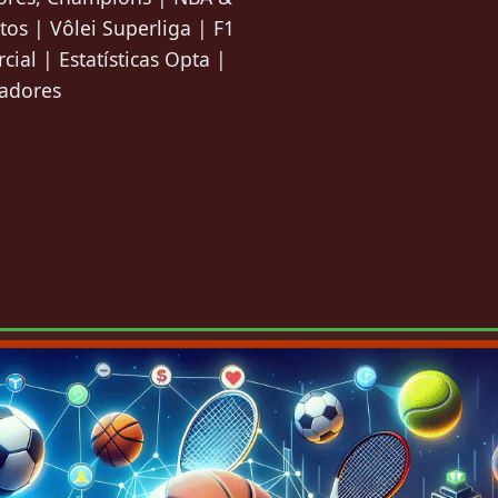
os | Vôlei Superliga | F1
cial | Estatísticas Opta |
tadores