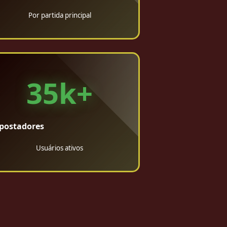
Por partida principal
35k+
postadores
Usuários ativos