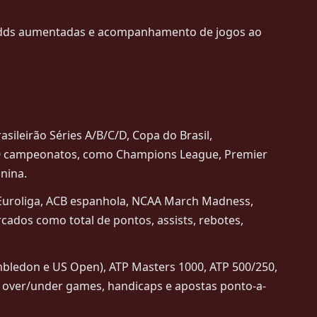
de odds aumentadas e acompanhamento de jogos ao
ileirão Séries A/B/C/D, Copa do Brasil,
250 campeonatos, como Champions League, Premier
nina.
 Euroliga, ACB espanhola, NCAA March Madness,
ados como total de pontos, assists, rebotes,
bledon e US Open), ATP Masters 1000, ATP 500/250,
, over/under games, handicaps e apostas ponto-a-