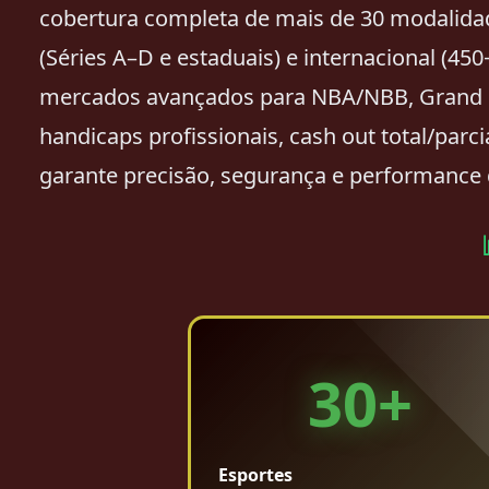
cobertura completa de mais de 30 modalid
(Séries A–D e estaduais) e internacional (4
mercados avançados para NBA/NBB, Grand S
handicaps profissionais, cash out total/parci
garante precisão, segurança e performance 
30+
Esportes