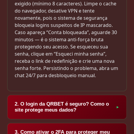
exigido (mínimo 8 caracteres). Limpe o cache
do navegador, desative VPN e tente
novamente, pois o sistema de segurança
bloqueia logins suspeitos de IP mascarado.
Caso apareça “Conta bloqueada”, aguarde 30
minutos — é o sistema anti-força bruta
protegendo seu acesso. Se esqueceu sua
senha, clique em “Esqueci minha senha”,
receba o link de redefinição e crie uma nova
senha forte. Persistindo o problema, abra um
chat 24/7 para desbloqueio manual.
2. O login da QRBET é seguro? Como o
site protege meus dados?
Sim. O login QRBET é considerado um dos
3. Como ativar o 2FA para proteger meu