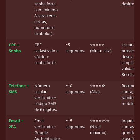
senha forte
desktop/l
com mínimo
8 caracteres
(letras,
números e
símbolos).
CPF +
CPF
~5
⭐⭐⭐⭐⭐
Usuários
Senha
cadastrado e
segundos.
(Muito alta).
brasileiro
válido +
desejam l
senha forte.
simplifica
validado 
Receita Fe
Telefone +
Número
~10
⭐⭐⭐⭐☆
Recupera
SMS
celular
segundos.
(Alta).
conta, log
verificado +
rápido e
código SMS
mobile.
de 6 dígitos.
Email +
Email
~15
⭐⭐⭐⭐⭐⭐⭐
Jogadores
2FA
verificado +
segundos.
(Nível
contas c
Google
máximo).
grandes v
Authenticator
e usuário