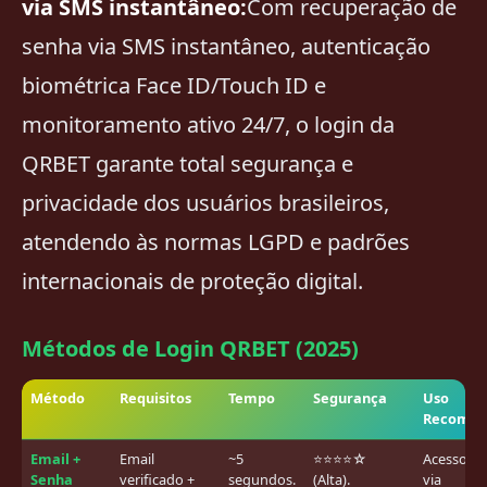
via SMS instantâneo:
Com recuperação de
senha via SMS instantâneo, autenticação
biométrica Face ID/Touch ID e
monitoramento ativo 24/7, o login da
QRBET garante total segurança e
privacidade dos usuários brasileiros,
atendendo às normas LGPD e padrões
internacionais de proteção digital.
Métodos de Login QRBET (2025)
Método
Requisitos
Tempo
Segurança
Uso
Recomen
Email +
Email
~5
⭐⭐⭐⭐☆
Acesso di
Senha
verificado +
segundos.
(Alta).
via