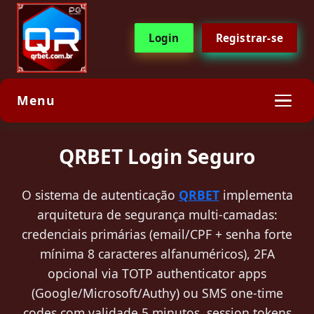
Login
Registrar-se
Menu
QRBET Login Seguro
O sistema de autenticação
QRBET
implementa
arquitetura de segurança multi-camadas:
credenciais primárias (email/CPF + senha forte
mínima 8 caracteres alfanuméricos), 2FA
opcional via TOTP authenticator apps
(Google/Microsoft/Authy) ou SMS one-time
codes com validade 5 minutos, session tokens