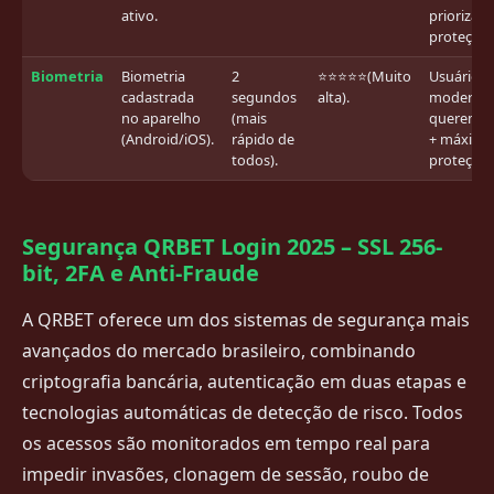
ativo.
priorizam
proteção.
Biometria
Biometria
2
⭐⭐⭐⭐⭐(Muito
Usuários 
cadastrada
segundos
alta).
modernos
no aparelho
(mais
querem r
(Android/iOS).
rápido de
+ máxima
todos).
proteção.
Segurança QRBET Login 2025 – SSL 256-
bit, 2FA e Anti-Fraude
A QRBET oferece um dos sistemas de segurança mais
avançados do mercado brasileiro, combinando
criptografia bancária, autenticação em duas etapas e
tecnologias automáticas de detecção de risco. Todos
os acessos são monitorados em tempo real para
impedir invasões, clonagem de sessão, roubo de